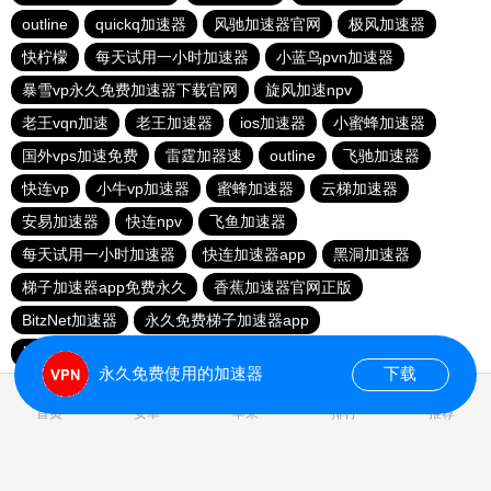
outline
quickq加速器
风驰加速器官网
极风加速器
快柠檬
每天试用一小时加速器
小蓝鸟pvn加速器
暴雪vp永久免费加速器下载官网
旋风加速npv
老王vqn加速
老王加速器
ios加速器
小蜜蜂加速器
国外vps加速免费
雷霆加器速
outline
飞驰加速器
快连vp
小牛vp加速器
蜜蜂加速器
云梯加速器
安易加速器
快连npv
飞鱼加速器
每天试用一小时加速器
快连加速器app
黑洞加速器
梯子加速器app免费永久
香蕉加速器官网正版
BitzNet加速器
永久免费梯子加速器app
黑洞海外npv加速梯子
永久免费使用的加速器
下载
首页
安卓
苹果
排行
推荐