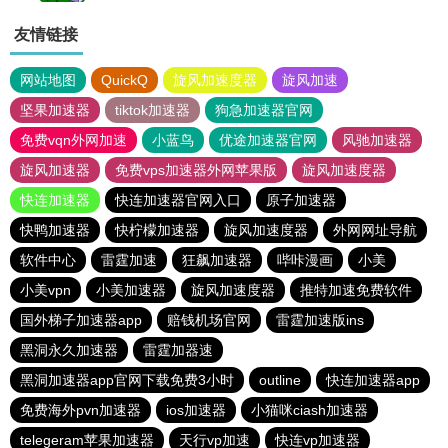
友情链接
网站地图
QuickQ
旋风加速度器
旋风加速
坚果加速器
tiktok加速器
狗急加速器官网
免费vqn外网加速
小蓝鸟
优途加速器官网
风驰加速器
旋风加速器
免费vps加速器外网苹果版
旋风加速度器
快连加速器
快连加速器官网入口
原子加速器
快鸭加速器
快柠檬加速器
旋风加速度器
外网网址导航
软件中心
雷霆加速
狂飙加速器
哔咔漫画
小美
小美vpn
小美加速器
旋风加速度器
推特加速免费软件
国外梯子加速器app
赔钱机场官网
雷霆加速版ins
黑洞永久加速器
雷霆加器速
黑洞加速器app官网下载免费3小时
outline
快连加速器app
免费海外pvn加速器
ios加速器
小猫咪ciash加速器
telegeram苹果加速器
天行vp加速
快连vp加速器