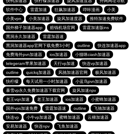
快鸭加速器
快柠檬加速器
旋风加速度器
外网网址导航
软件中心
雷霆加速
狂飙加速器
哔咔漫画
小美
小美vpn
小美加速器
旋风加速度器
推特加速免费软件
国外梯子加速器app
赔钱机场官网
雷霆加速版ins
黑洞永久加速器
雷霆加器速
黑洞加速器app官网下载免费3小时
outline
快连加速器app
免费海外pvn加速器
ios加速器
小猫咪ciash加速器
telegeram苹果加速器
天行vp加速
快连vp加速器
outline
quickq加速器
风驰加速器官网
极风加速器
快柠檬
每天试用一小时加速器
小蓝鸟pvn加速器
暴雪vp永久免费加速器下载官网
旋风加速npv
老王vqn加速
老王加速器
ios加速器
小蜜蜂加速器
国外vps加速免费
雷霆加器速
outline
飞驰加速器
快连vp
小牛vp加速器
蜜蜂加速器
云梯加速器
安易加速器
快连npv
飞鱼加速器