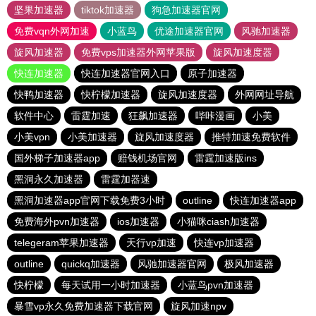
坚果加速器
tiktok加速器
狗急加速器官网
免费vqn外网加速
小蓝鸟
优途加速器官网
风驰加速器
旋风加速器
免费vps加速器外网苹果版
旋风加速度器
快连加速器
快连加速器官网入口
原子加速器
快鸭加速器
快柠檬加速器
旋风加速度器
外网网址导航
软件中心
雷霆加速
狂飙加速器
哔咔漫画
小美
小美vpn
小美加速器
旋风加速度器
推特加速免费软件
国外梯子加速器app
赔钱机场官网
雷霆加速版ins
黑洞永久加速器
雷霆加器速
黑洞加速器app官网下载免费3小时
outline
快连加速器app
免费海外pvn加速器
ios加速器
小猫咪ciash加速器
telegeram苹果加速器
天行vp加速
快连vp加速器
outline
quickq加速器
风驰加速器官网
极风加速器
快柠檬
每天试用一小时加速器
小蓝鸟pvn加速器
暴雪vp永久免费加速器下载官网
旋风加速npv