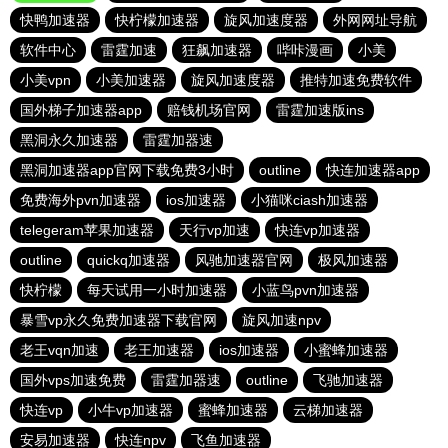
快鸭加速器
快柠檬加速器
旋风加速度器
外网网址导航
软件中心
雷霆加速
狂飙加速器
哔咔漫画
小美
小美vpn
小美加速器
旋风加速度器
推特加速免费软件
国外梯子加速器app
赔钱机场官网
雷霆加速版ins
黑洞永久加速器
雷霆加器速
黑洞加速器app官网下载免费3小时
outline
快连加速器app
免费海外pvn加速器
ios加速器
小猫咪ciash加速器
telegeram苹果加速器
天行vp加速
快连vp加速器
outline
quickq加速器
风驰加速器官网
极风加速器
快柠檬
每天试用一小时加速器
小蓝鸟pvn加速器
暴雪vp永久免费加速器下载官网
旋风加速npv
老王vqn加速
老王加速器
ios加速器
小蜜蜂加速器
国外vps加速免费
雷霆加器速
outline
飞驰加速器
快连vp
小牛vp加速器
蜜蜂加速器
云梯加速器
安易加速器
快连npv
飞鱼加速器