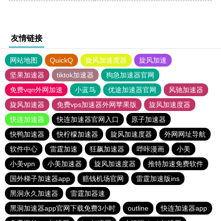
友情链接
网站地图
QuickQ
旋风加速度器
旋风加速
坚果加速器
tiktok加速器
狗急加速器官网
免费vqn外网加速
小蓝鸟
优途加速器官网
风驰加速器
旋风加速器
免费vps加速器外网苹果版
旋风加速度器
快连加速器
快连加速器官网入口
原子加速器
快鸭加速器
快柠檬加速器
旋风加速度器
外网网址导航
软件中心
雷霆加速
狂飙加速器
哔咔漫画
小美
小美vpn
小美加速器
旋风加速度器
推特加速免费软件
国外梯子加速器app
赔钱机场官网
雷霆加速版ins
黑洞永久加速器
雷霆加器速
黑洞加速器app官网下载免费3小时
outline
快连加速器app