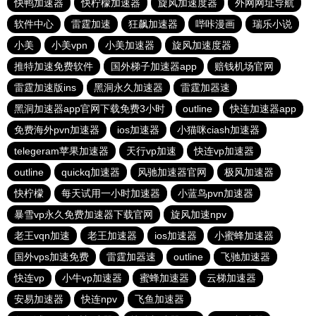
快鸭加速器
快柠檬加速器
旋风加速度器
外网网址导航
软件中心
雷霆加速
狂飙加速器
哔咔漫画
瑞乐小说
小美
小美vpn
小美加速器
旋风加速度器
推特加速免费软件
国外梯子加速器app
赔钱机场官网
雷霆加速版ins
黑洞永久加速器
雷霆加器速
黑洞加速器app官网下载免费3小时
outline
快连加速器app
免费海外pvn加速器
ios加速器
小猫咪ciash加速器
telegeram苹果加速器
天行vp加速
快连vp加速器
outline
quickq加速器
风驰加速器官网
极风加速器
快柠檬
每天试用一小时加速器
小蓝鸟pvn加速器
暴雪vp永久免费加速器下载官网
旋风加速npv
老王vqn加速
老王加速器
ios加速器
小蜜蜂加速器
国外vps加速免费
雷霆加器速
outline
飞驰加速器
快连vp
小牛vp加速器
蜜蜂加速器
云梯加速器
安易加速器
快连npv
飞鱼加速器