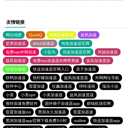
友情链接
网站地图
QuickQ
旋风加速度器
旋风加速
坚果加速器
tiktok加速器
狗急加速器官网
免费vqn外网加速
小蓝鸟
优途加速器官网
风驰加速器
旋风加速器
免费vps加速器外网苹果版
旋风加速度器
快连加速器
快连加速器官网入口
原子加速器
快鸭加速器
快柠檬加速器
旋风加速度器
外网网址导航
软件中心
雷霆加速
狂飙加速器
哔咔漫画
瑞乐小说
小美
小美vpn
小美加速器
旋风加速度器
推特加速免费软件
国外梯子加速器app
赔钱机场官网
雷霆加速版ins
黑洞永久加速器
雷霆加器速
黑洞加速器app官网下载免费3小时
outline
快连加速器app