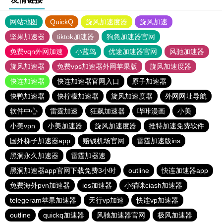
网站地图
QuickQ
旋风加速度器
旋风加速
坚果加速器
tiktok加速器
狗急加速器官网
免费vqn外网加速
小蓝鸟
优途加速器官网
风驰加速器
旋风加速器
免费vps加速器外网苹果版
旋风加速度器
快连加速器
快连加速器官网入口
原子加速器
快鸭加速器
快柠檬加速器
旋风加速度器
外网网址导航
软件中心
雷霆加速
狂飙加速器
哔咔漫画
小美
小美vpn
小美加速器
旋风加速度器
推特加速免费软件
国外梯子加速器app
赔钱机场官网
雷霆加速版ins
黑洞永久加速器
雷霆加器速
黑洞加速器app官网下载免费3小时
outline
快连加速器app
免费海外pvn加速器
ios加速器
小猫咪ciash加速器
telegeram苹果加速器
天行vp加速
快连vp加速器
outline
quickq加速器
风驰加速器官网
极风加速器