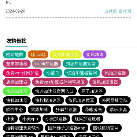
化。
2024-09-20
支持
[0]
反对
[0]
友情链接
网站地图
QuickQ
旋风加速度器
旋风加速
坚果加速器
tiktok加速器
狗急加速器官网
免费vqn外网加速
小蓝鸟
优途加速器官网
风驰加速器
旋风加速器
免费vps加速器外网苹果版
旋风加速度器
快连加速器
快连加速器官网入口
原子加速器
快鸭加速器
快柠檬加速器
旋风加速度器
外网网址导航
软件中心
雷霆加速
狂飙加速器
哔咔漫画
瑞乐小说
小美
小美vpn
小美加速器
旋风加速度器
推特加速免费软件
国外梯子加速器app
赔钱机场官网