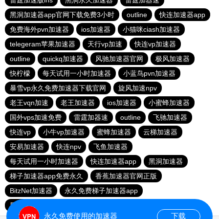
雷霆加速版ins
黑洞永久加速器
雷霆加器速
黑洞加速器app官网下载免费3小时
outline
快连加速器app
免费海外pvn加速器
ios加速器
小猫咪ciash加速器
telegeram苹果加速器
天行vp加速
快连vp加速器
outline
quickq加速器
风驰加速器官网
极风加速器
快柠檬
每天试用一小时加速器
小蓝鸟pvn加速器
暴雪vp永久免费加速器下载官网
旋风加速npv
老王vqn加速
老王加速器
ios加速器
小蜜蜂加速器
国外vps加速免费
雷霆加器速
outline
飞驰加速器
快连vp
小牛vp加速器
蜜蜂加速器
云梯加速器
安易加速器
快连npv
飞鱼加速器
每天试用一小时加速器
快连加速器app
黑洞加速器
梯子加速器app免费永久
香蕉加速器官网正版
BitzNet加速器
永久免费梯子加速器app
黑洞海外npv加速梯子
永久免费使用的加速器
下载