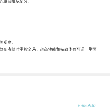
的重要组成部分。
美观度。
驾驶者随时掌控全局，超高性能和极致体验可谓一举两
支持
[0]
反对
[0]