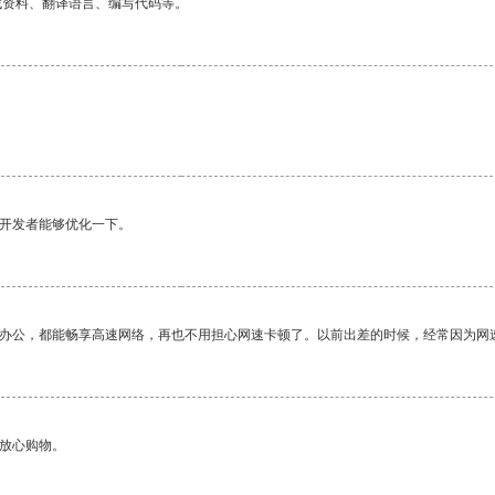
找资料、翻译语言、编写代码等。
望开发者能够优化一下。
作办公，都能畅享高速网络，再也不用担心网速卡顿了。以前出差的时候，经常因为网
够放心购物。