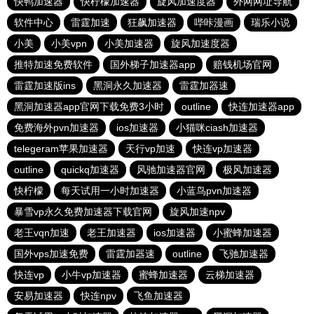
快鸭加速器
快柠檬加速器
旋风加速度器
外网网址导航
软件中心
雷霆加速
狂飙加速器
哔咔漫画
瑞乐小说
小美
小美vpn
小美加速器
旋风加速度器
推特加速免费软件
国外梯子加速器app
赔钱机场官网
雷霆加速版ins
黑洞永久加速器
雷霆加器速
黑洞加速器app官网下载免费3小时
outline
快连加速器app
免费海外pvn加速器
ios加速器
小猫咪ciash加速器
telegeram苹果加速器
天行vp加速
快连vp加速器
outline
quickq加速器
风驰加速器官网
极风加速器
快柠檬
每天试用一小时加速器
小蓝鸟pvn加速器
暴雪vp永久免费加速器下载官网
旋风加速npv
老王vqn加速
老王加速器
ios加速器
小蜜蜂加速器
国外vps加速免费
雷霆加器速
outline
飞驰加速器
快连vp
小牛vp加速器
蜜蜂加速器
云梯加速器
安易加速器
快连npv
飞鱼加速器