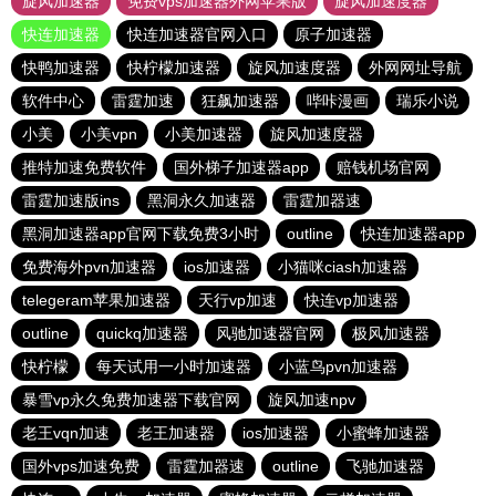
旋风加速器
免费vps加速器外网苹果版
旋风加速度器
快连加速器
快连加速器官网入口
原子加速器
快鸭加速器
快柠檬加速器
旋风加速度器
外网网址导航
软件中心
雷霆加速
狂飙加速器
哔咔漫画
瑞乐小说
小美
小美vpn
小美加速器
旋风加速度器
推特加速免费软件
国外梯子加速器app
赔钱机场官网
雷霆加速版ins
黑洞永久加速器
雷霆加器速
黑洞加速器app官网下载免费3小时
outline
快连加速器app
免费海外pvn加速器
ios加速器
小猫咪ciash加速器
telegeram苹果加速器
天行vp加速
快连vp加速器
outline
quickq加速器
风驰加速器官网
极风加速器
快柠檬
每天试用一小时加速器
小蓝鸟pvn加速器
暴雪vp永久免费加速器下载官网
旋风加速npv
老王vqn加速
老王加速器
ios加速器
小蜜蜂加速器
国外vps加速免费
雷霆加器速
outline
飞驰加速器