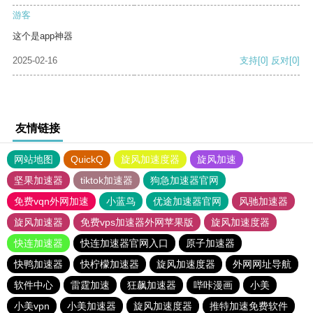
游客
这个是app神器
2025-02-16
支持
[0]
反对
[0]
友情链接
网站地图
QuickQ
旋风加速度器
旋风加速
坚果加速器
tiktok加速器
狗急加速器官网
免费vqn外网加速
小蓝鸟
优途加速器官网
风驰加速器
旋风加速器
免费vps加速器外网苹果版
旋风加速度器
快连加速器
快连加速器官网入口
原子加速器
快鸭加速器
快柠檬加速器
旋风加速度器
外网网址导航
软件中心
雷霆加速
狂飙加速器
哔咔漫画
小美
小美vpn
小美加速器
旋风加速度器
推特加速免费软件