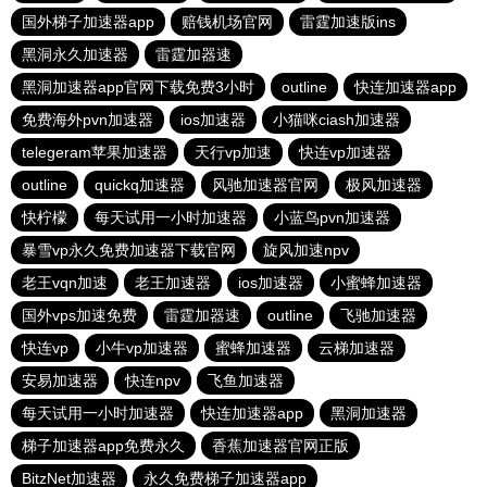
国外梯子加速器app
赔钱机场官网
雷霆加速版ins
黑洞永久加速器
雷霆加器速
黑洞加速器app官网下载免费3小时
outline
快连加速器app
免费海外pvn加速器
ios加速器
小猫咪ciash加速器
telegeram苹果加速器
天行vp加速
快连vp加速器
outline
quickq加速器
风驰加速器官网
极风加速器
快柠檬
每天试用一小时加速器
小蓝鸟pvn加速器
暴雪vp永久免费加速器下载官网
旋风加速npv
老王vqn加速
老王加速器
ios加速器
小蜜蜂加速器
国外vps加速免费
雷霆加器速
outline
飞驰加速器
快连vp
小牛vp加速器
蜜蜂加速器
云梯加速器
安易加速器
快连npv
飞鱼加速器
每天试用一小时加速器
快连加速器app
黑洞加速器
梯子加速器app免费永久
香蕉加速器官网正版
BitzNet加速器
永久免费梯子加速器app