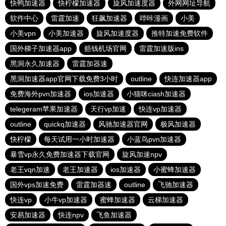
快鸭加速器
快柠檬加速器
旋风加速度器
外网网址导航
软件中心
雷霆加速
狂飙加速器
哔咔漫画
小美
小美vpn
小美加速器
旋风加速度器
推特加速免费软件
国外梯子加速器app
赔钱机场官网
雷霆加速版ins
黑洞永久加速器
雷霆加器速
黑洞加速器app官网下载免费3小时
outline
快连加速器app
免费海外pvn加速器
ios加速器
小猫咪ciash加速器
telegeram苹果加速器
天行vp加速
快连vp加速器
outline
quickq加速器
风驰加速器官网
极风加速器
快柠檬
每天试用一小时加速器
小蓝鸟pvn加速器
暴雪vp永久免费加速器下载官网
旋风加速npv
老王vqn加速
老王加速器
ios加速器
小蜜蜂加速器
国外vps加速免费
雷霆加器速
outline
飞驰加速器
快连vp
小牛vp加速器
蜜蜂加速器
云梯加速器
安易加速器
快连npv
飞鱼加速器