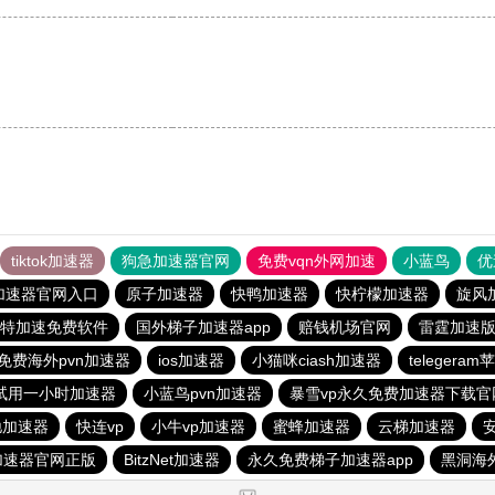
tiktok加速器
狗急加速器官网
免费vqn外网加速
小蓝鸟
优
加速器官网入口
原子加速器
快鸭加速器
快柠檬加速器
旋风
特加速免费软件
国外梯子加速器app
赔钱机场官网
雷霆加速版i
免费海外pvn加速器
ios加速器
小猫咪ciash加速器
telegera
试用一小时加速器
小蓝鸟pvn加速器
暴雪vp永久免费加速器下载官
驰加速器
快连vp
小牛vp加速器
蜜蜂加速器
云梯加速器
加速器官网正版
BitzNet加速器
永久免费梯子加速器app
黑洞海