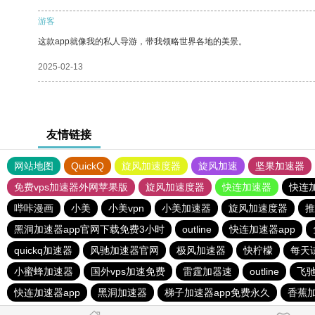
游客
这款app就像我的私人导游，带我领略世界各地的美景。
2025-02-13
友情链接
网站地图
QuickQ
旋风加速度器
旋风加速
坚果加速器
免费vps加速器外网苹果版
旋风加速度器
快连加速器
快连
哔咔漫画
小美
小美vpn
小美加速器
旋风加速度器
推
黑洞加速器app官网下载免费3小时
outline
快连加速器app
quickq加速器
风驰加速器官网
极风加速器
快柠檬
每天
小蜜蜂加速器
国外vps加速免费
雷霆加器速
outline
飞
快连加速器app
黑洞加速器
梯子加速器app免费永久
香蕉