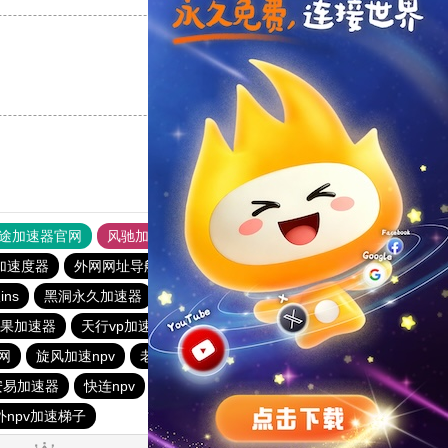
支持
[0]
反对
[0]
途加速器官网
风驰加速器
旋风加速器
加速度器
外网网址导航
软件中心
雷霆加速
狂飙加速器
ns
黑洞永久加速器
雷霆加器速
m苹果加速器
天行vp加速
快连vp加速器
outline
网
旋风加速npv
老王vqn加速
老王加速器
ios加速器
安易加速器
快连npv
飞鱼加速器
每天试用一小时加速器
外npv加速梯子