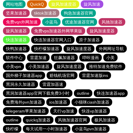
网站地图
QuickQ
旋风加速度器
旋风加速
坚果加速器
tiktok加速器
狗急加速器官网
免费vqn外网加速
小蓝鸟
优途加速器官网
风驰加速器
旋风加速器
免费vps加速器外网苹果版
旋风加速度器
快连加速器
快连加速器官网入口
原子加速器
快鸭加速器
快柠檬加速器
旋风加速度器
外网网址导航
软件中心
雷霆加速
狂飙加速器
哔咔漫画
小美
小美vpn
小美加速器
旋风加速度器
推特加速免费软件
国外梯子加速器app
赔钱机场官网
雷霆加速版ins
黑洞永久加速器
雷霆加器速
黑洞加速器app官网下载免费3小时
outline
快连加速器app
免费海外pvn加速器
ios加速器
小猫咪ciash加速器
telegeram苹果加速器
天行vp加速
快连vp加速器
outline
quickq加速器
风驰加速器官网
极风加速器
快柠檬
每天试用一小时加速器
小蓝鸟pvn加速器