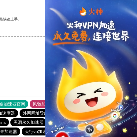
能快速上手。
支持
[0]
反对
[0]
支持
[0]
反对
[0]
途加速器官网
风驰加速器
旋风加速器
加速度器
外网网址导航
软件中心
雷霆加速
狂飙加速器
ns
黑洞永久加速器
雷霆加器速
m苹果加速器
天行vp加速
快连vp加速器
outline