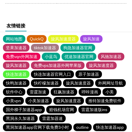
友情链接
网站地图
QuickQ
旋风加速度器
旋风加速
坚果加速器
tiktok加速器
狗急加速器官网
免费vqn外网加速
小蓝鸟
优途加速器官网
风驰加速器
旋风加速器
免费vps加速器外网苹果版
旋风加速度器
快连加速器
快连加速器官网入口
原子加速器
快鸭加速器
快柠檬加速器
旋风加速度器
外网网址导航
软件中心
雷霆加速
狂飙加速器
哔咔漫画
小美
小美vpn
小美加速器
旋风加速度器
推特加速免费软件
国外梯子加速器app
赔钱机场官网
雷霆加速版ins
黑洞永久加速器
雷霆加器速
黑洞加速器app官网下载免费3小时
outline
快连加速器app