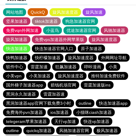
网站地图
QuickQ
旋风加速度器
旋风加速
坚果加速器
tiktok加速器
狗急加速器官网
免费vqn外网加速
小蓝鸟
优途加速器官网
风驰加速器
旋风加速器
免费vps加速器外网苹果版
旋风加速度器
快连加速器
快连加速器官网入口
原子加速器
快鸭加速器
快柠檬加速器
旋风加速度器
外网网址导航
软件中心
雷霆加速
狂飙加速器
哔咔漫画
小美
小美vpn
小美加速器
旋风加速度器
推特加速免费软件
国外梯子加速器app
赔钱机场官网
雷霆加速版ins
黑洞永久加速器
雷霆加器速
黑洞加速器app官网下载免费3小时
outline
快连加速器app
免费海外pvn加速器
ios加速器
小猫咪ciash加速器
telegeram苹果加速器
天行vp加速
快连vp加速器
outline
quickq加速器
风驰加速器官网
极风加速器