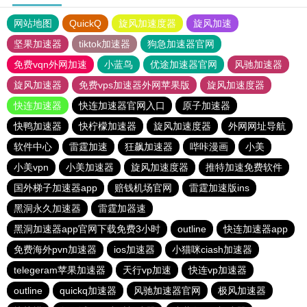
网站地图
QuickQ
旋风加速度器
旋风加速
坚果加速器
tiktok加速器
狗急加速器官网
免费vqn外网加速
小蓝鸟
优途加速器官网
风驰加速器
旋风加速器
免费vps加速器外网苹果版
旋风加速度器
快连加速器
快连加速器官网入口
原子加速器
快鸭加速器
快柠檬加速器
旋风加速度器
外网网址导航
软件中心
雷霆加速
狂飙加速器
哔咔漫画
小美
小美vpn
小美加速器
旋风加速度器
推特加速免费软件
国外梯子加速器app
赔钱机场官网
雷霆加速版ins
黑洞永久加速器
雷霆加器速
黑洞加速器app官网下载免费3小时
outline
快连加速器app
免费海外pvn加速器
ios加速器
小猫咪ciash加速器
telegeram苹果加速器
天行vp加速
快连vp加速器
outline
quickq加速器
风驰加速器官网
极风加速器