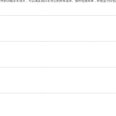
软件的功能非常强大，可以满足我日常办公的所有需求。操作也很简单，即使是小白也