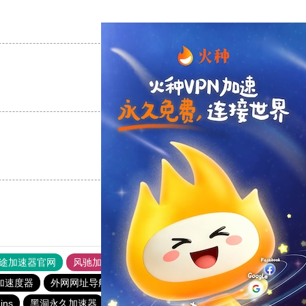
支持
[0]
反对
[0]
支持
[0]
反对
[0]
支持
[0]
反对
[0]
途加速器官网
风驰加速器
旋风加速器
加速度器
外网网址导航
软件中心
雷霆加速
狂飙加速器
ns
黑洞永久加速器
雷霆加器速