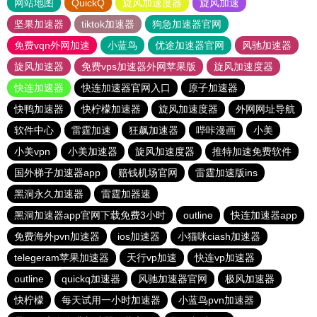
网站地图
QuickQ
旋风加速度器
旋风加速
坚果加速器
tiktok加速器
狗急加速器官网
免费vqn外网加速
小蓝鸟
优途加速器官网
风驰加速器
旋风加速器
免费vps加速器外网苹果版
旋风加速度器
快连加速器
快连加速器官网入口
原子加速器
快鸭加速器
快柠檬加速器
旋风加速度器
外网网址导航
软件中心
雷霆加速
狂飙加速器
哔咔漫画
小美
小美vpn
小美加速器
旋风加速度器
推特加速免费软件
国外梯子加速器app
赔钱机场官网
雷霆加速版ins
黑洞永久加速器
雷霆加器速
黑洞加速器app官网下载免费3小时
outline
快连加速器app
免费海外pvn加速器
ios加速器
小猫咪ciash加速器
telegeram苹果加速器
天行vp加速
快连vp加速器
outline
quickq加速器
风驰加速器官网
极风加速器
快柠檬
每天试用一小时加速器
小蓝鸟pvn加速器