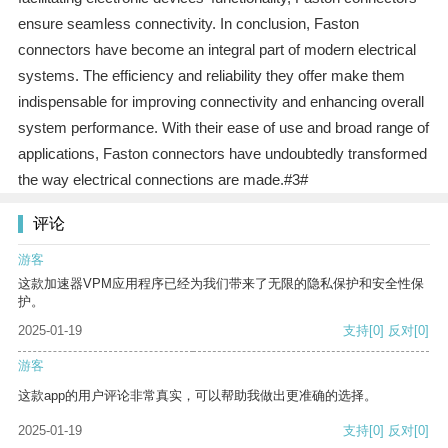
ensure seamless connectivity. In conclusion, Faston
connectors have become an integral part of modern electrical
systems. The efficiency and reliability they offer make them
indispensable for improving connectivity and enhancing overall
system performance. With their ease of use and broad range of
applications, Faston connectors have undoubtedly transformed
the way electrical connections are made.#3#
评论
游客
这款加速器VPM应用程序已经为我们带来了无限的隐私保护和安全性保
护。
2025-01-19
支持
[0]
反对
[0]
游客
这款app的用户评论非常真实，可以帮助我做出更准确的选择。
2025-01-19
支持
[0]
反对
[0]