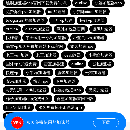
黑洞加速器app官网下载免费3小时
outline
快连加速器app
免费海外pvn加速器
ios加速器
小猫咪ciash加速器
telegeram苹果加速器
天行vp加速
快连vp加速器
outline
quickq加速器
风驰加速器官网
极风加速器
快柠檬
每天试用一小时加速器
小蓝鸟pvn加速器
暴雪vp永久免费加速器下载官网
旋风加速npv
老王vqn加速
老王加速器
ios加速器
小蜜蜂加速器
国外vps加速免费
雷霆加器速
outline
飞驰加速器
快连vp
小牛vp加速器
蜜蜂加速器
云梯加速器
安易加速器
快连npv
飞鱼加速器
每天试用一小时加速器
快连加速器app
黑洞加速器
梯子加速器app免费永久
香蕉加速器官网正版
BitzNet加速器
永久免费梯子加速器app
黑洞海外npv加速梯子
永久免费使用的加速器
下载