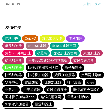
2025-01-19
支持
[0]
反对
[0]
友情链接
网站地图
QuickQ
旋风加速度器
旋风加速
坚果加速器
tiktok加速器
狗急加速器官网
免费vqn外网加速
小蓝鸟
优途加速器官网
风驰加速器
旋风加速器
免费vps加速器外网苹果版
旋风加速度器
快连加速器
快连加速器官网入口
原子加速器
快鸭加速器
快柠檬加速器
旋风加速度器
外网网址导航
软件中心
雷霆加速
狂飙加速器
哔咔漫画
小美
小美vpn
小美加速器
旋风加速度器
推特加速免费软件
国外梯子加速器app
赔钱机场官网
雷霆加速版ins
黑洞永久加速器
雷霆加器速