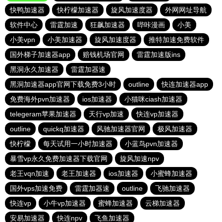
快鸭加速器
快柠檬加速器
旋风加速度器
外网网址导航
软件中心
雷霆加速
狂飙加速器
哔咔漫画
小美
小美vpn
小美加速器
旋风加速度器
推特加速免费软件
国外梯子加速器app
赔钱机场官网
雷霆加速版ins
黑洞永久加速器
雷霆加器速
黑洞加速器app官网下载免费3小时
outline
快连加速器app
免费海外pvn加速器
ios加速器
小猫咪ciash加速器
telegeram苹果加速器
天行vp加速
快连vp加速器
outline
quickq加速器
风驰加速器官网
极风加速器
快柠檬
每天试用一小时加速器
小蓝鸟pvn加速器
暴雪vp永久免费加速器下载官网
旋风加速npv
老王vqn加速
老王加速器
ios加速器
小蜜蜂加速器
国外vps加速免费
雷霆加器速
outline
飞驰加速器
快连vp
小牛vp加速器
蜜蜂加速器
云梯加速器
安易加速器
快连npv
飞鱼加速器