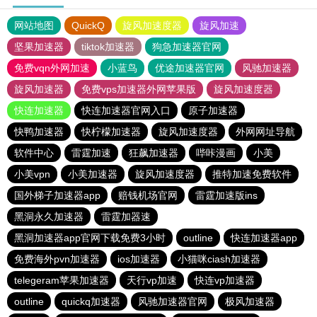
网站地图
QuickQ
旋风加速度器
旋风加速
坚果加速器
tiktok加速器
狗急加速器官网
免费vqn外网加速
小蓝鸟
优途加速器官网
风驰加速器
旋风加速器
免费vps加速器外网苹果版
旋风加速度器
快连加速器
快连加速器官网入口
原子加速器
快鸭加速器
快柠檬加速器
旋风加速度器
外网网址导航
软件中心
雷霆加速
狂飙加速器
哔咔漫画
小美
小美vpn
小美加速器
旋风加速度器
推特加速免费软件
国外梯子加速器app
赔钱机场官网
雷霆加速版ins
黑洞永久加速器
雷霆加器速
黑洞加速器app官网下载免费3小时
outline
快连加速器app
免费海外pvn加速器
ios加速器
小猫咪ciash加速器
telegeram苹果加速器
天行vp加速
快连vp加速器
outline
quickq加速器
风驰加速器官网
极风加速器