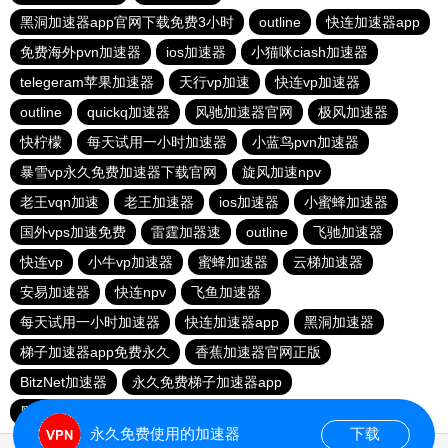
黑洞加速器app官网下载免费3小时
outline
快连加速器app
免费海外pvn加速器
ios加速器
小猫咪ciash加速器
telegeram苹果加速器
天行vp加速
快连vp加速器
outline
quickq加速器
风驰加速器官网
极风加速器
快柠檬
每天试用一小时加速器
小蓝鸟pvn加速器
暴雪vp永久免费加速器下载官网
旋风加速npv
老王vqn加速
老王加速器
ios加速器
小蜜蜂加速器
国外vps加速免费
雷霆加器速
outline
飞驰加速器
快连vp
小牛vp加速器
蜜蜂加速器
云梯加速器
安易加速器
快连npv
飞鱼加速器
每天试用一小时加速器
快连加速器app
黑洞加速器
梯子加速器app免费永久
香蕉加速器官网正版
BitzNet加速器
永久免费梯子加速器app
黑洞海外npv加速梯子
永久免费使用的加速器
下载