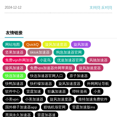
2024-12-12
支持
[0]
反对
[0]
友情链接
网站地图
QuickQ
旋风加速度器
旋风加速
坚果加速器
tiktok加速器
狗急加速器官网
免费vqn外网加速
小蓝鸟
优途加速器官网
风驰加速器
旋风加速器
免费vps加速器外网苹果版
旋风加速度器
快连加速器
快连加速器官网入口
原子加速器
快鸭加速器
快柠檬加速器
旋风加速度器
外网网址导航
软件中心
雷霆加速
狂飙加速器
哔咔漫画
小美
小美vpn
小美加速器
旋风加速度器
推特加速免费软件
国外梯子加速器app
赔钱机场官网
雷霆加速版ins
黑洞永久加速器
雷霆加器速