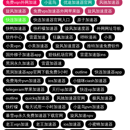
免费vqn外网加速
小蓝鸟
优途加速器官网
风驰加速器
旋风加速器
免费vps加速器外网苹果版
旋风加速度器
快连加速器
快连加速器官网入口
原子加速器
快鸭加速器
快柠檬加速器
旋风加速度器
外网网址导航
软件中心
雷霆加速
狂飙加速器
哔咔漫画
小美
小美vpn
小美加速器
旋风加速度器
推特加速免费软件
国外梯子加速器app
赔钱机场官网
雷霆加速版ins
黑洞永久加速器
雷霆加器速
黑洞加速器app官网下载免费3小时
outline
快连加速器app
免费海外pvn加速器
ios加速器
小猫咪ciash加速器
telegeram苹果加速器
天行vp加速
快连vp加速器
outline
quickq加速器
风驰加速器官网
极风加速器
快柠檬
每天试用一小时加速器
小蓝鸟pvn加速器
暴雪vp永久免费加速器下载官网
旋风加速npv
老王vqn加速
老王加速器
ios加速器
小蜜蜂加速器