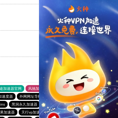
支持
[0]
反对
[0]
支持
[0]
反对
[0]
途加速器官网
风驰加速器
旋风加速器
加速度器
外网网址导航
软件中心
雷霆加速
狂飙加速器
ns
黑洞永久加速器
雷霆加器速
m苹果加速器
天行vp加速
快连vp加速器
outline