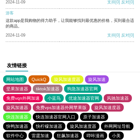
2024-11-09
支持
[0]
反对
[0]
游客
这款app是我购物的得力助手，让我能够找到最优惠的价格，买到最合适
的商品。
2024-11-09
支持
[0]
反对
[0]
友情链接
网站地图
QuickQ
旋风加速度器
旋风加速
坚果加速器
tiktok加速器
狗急加速器官网
免费vqn外网加速
小蓝鸟
优途加速器官网
风驰加速器
旋风加速器
免费vps加速器外网苹果版
旋风加速度器
快连加速器
快连加速器官网入口
原子加速器
快鸭加速器
快柠檬加速器
旋风加速度器
外网网址导航
软件中心
雷霆加速
狂飙加速器
哔咔漫画
小美