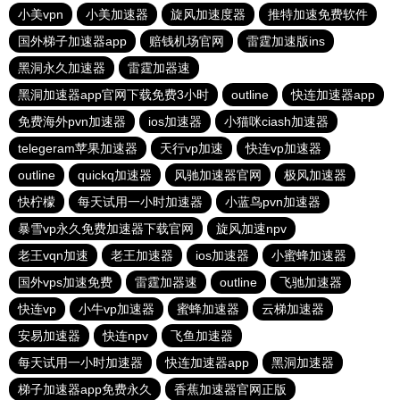
小美vpn
小美加速器
旋风加速度器
推特加速免费软件
国外梯子加速器app
赔钱机场官网
雷霆加速版ins
黑洞永久加速器
雷霆加器速
黑洞加速器app官网下载免费3小时
outline
快连加速器app
免费海外pvn加速器
ios加速器
小猫咪ciash加速器
telegeram苹果加速器
天行vp加速
快连vp加速器
outline
quickq加速器
风驰加速器官网
极风加速器
快柠檬
每天试用一小时加速器
小蓝鸟pvn加速器
暴雪vp永久免费加速器下载官网
旋风加速npv
老王vqn加速
老王加速器
ios加速器
小蜜蜂加速器
国外vps加速免费
雷霆加器速
outline
飞驰加速器
快连vp
小牛vp加速器
蜜蜂加速器
云梯加速器
安易加速器
快连npv
飞鱼加速器
每天试用一小时加速器
快连加速器app
黑洞加速器
梯子加速器app免费永久
香蕉加速器官网正版