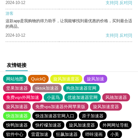
2024-10-12
支持
[0]
反对
[0]
游客
这款app是我购物的得力助手，让我能够找到最优惠的价格，买到最合适
的商品。
2024-10-12
支持
[0]
反对
[0]
友情链接
网站地图
QuickQ
旋风加速度器
旋风加速
坚果加速器
tiktok加速器
狗急加速器官网
免费vqn外网加速
小蓝鸟
优途加速器官网
风驰加速器
旋风加速器
免费vps加速器外网苹果版
旋风加速度器
快连加速器
快连加速器官网入口
原子加速器
快鸭加速器
快柠檬加速器
旋风加速度器
外网网址导航
软件中心
雷霆加速
狂飙加速器
哔咔漫画
小美