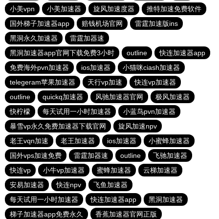
小美vpn
小美加速器
旋风加速度器
推特加速免费软件
国外梯子加速器app
赔钱机场官网
雷霆加速版ins
黑洞永久加速器
雷霆加器速
黑洞加速器app官网下载免费3小时
outline
快连加速器app
免费海外pvn加速器
ios加速器
小猫咪ciash加速器
telegeram苹果加速器
天行vp加速
快连vp加速器
outline
quickq加速器
风驰加速器官网
极风加速器
快柠檬
每天试用一小时加速器
小蓝鸟pvn加速器
暴雪vp永久免费加速器下载官网
旋风加速npv
老王vqn加速
老王加速器
ios加速器
小蜜蜂加速器
国外vps加速免费
雷霆加器速
outline
飞驰加速器
快连vp
小牛vp加速器
蜜蜂加速器
云梯加速器
安易加速器
快连npv
飞鱼加速器
每天试用一小时加速器
快连加速器app
黑洞加速器
梯子加速器app免费永久
香蕉加速器官网正版