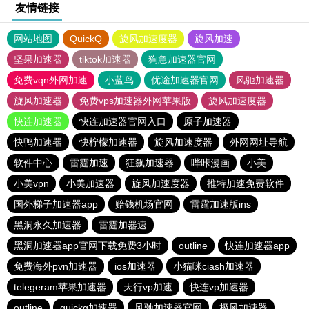
友情链接
网站地图
QuickQ
旋风加速度器
旋风加速
坚果加速器
tiktok加速器
狗急加速器官网
免费vqn外网加速
小蓝鸟
优途加速器官网
风驰加速器
旋风加速器
免费vps加速器外网苹果版
旋风加速度器
快连加速器
快连加速器官网入口
原子加速器
快鸭加速器
快柠檬加速器
旋风加速度器
外网网址导航
软件中心
雷霆加速
狂飙加速器
哔咔漫画
小美
小美vpn
小美加速器
旋风加速度器
推特加速免费软件
国外梯子加速器app
赔钱机场官网
雷霆加速版ins
黑洞永久加速器
雷霆加器速
黑洞加速器app官网下载免费3小时
outline
快连加速器app
免费海外pvn加速器
ios加速器
小猫咪ciash加速器
telegeram苹果加速器
天行vp加速
快连vp加速器
outline
quickq加速器
风驰加速器官网
极风加速器