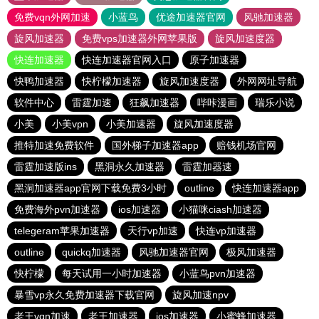
免费vqn外网加速
小蓝鸟
优途加速器官网
风驰加速器
旋风加速器
免费vps加速器外网苹果版
旋风加速度器
快连加速器
快连加速器官网入口
原子加速器
快鸭加速器
快柠檬加速器
旋风加速度器
外网网址导航
软件中心
雷霆加速
狂飙加速器
哔咔漫画
瑞乐小说
小美
小美vpn
小美加速器
旋风加速度器
推特加速免费软件
国外梯子加速器app
赔钱机场官网
雷霆加速版ins
黑洞永久加速器
雷霆加器速
黑洞加速器app官网下载免费3小时
outline
快连加速器app
免费海外pvn加速器
ios加速器
小猫咪ciash加速器
telegeram苹果加速器
天行vp加速
快连vp加速器
outline
quickq加速器
风驰加速器官网
极风加速器
快柠檬
每天试用一小时加速器
小蓝鸟pvn加速器
暴雪vp永久免费加速器下载官网
旋风加速npv
老王vqn加速
老王加速器
ios加速器
小蜜蜂加速器