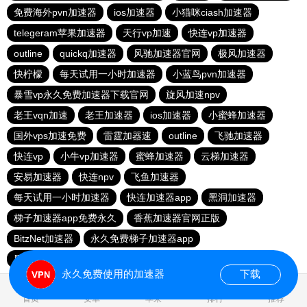
免费海外pvn加速器
ios加速器
小猫咪ciash加速器
telegeram苹果加速器
天行vp加速
快连vp加速器
outline
quickq加速器
风驰加速器官网
极风加速器
快柠檬
每天试用一小时加速器
小蓝鸟pvn加速器
暴雪vp永久免费加速器下载官网
旋风加速npv
老王vqn加速
老王加速器
ios加速器
小蜜蜂加速器
国外vps加速免费
雷霆加器速
outline
飞驰加速器
快连vp
小牛vp加速器
蜜蜂加速器
云梯加速器
安易加速器
快连npv
飞鱼加速器
每天试用一小时加速器
快连加速器app
黑洞加速器
梯子加速器app免费永久
香蕉加速器官网正版
BitzNet加速器
永久免费梯子加速器app
黑洞海外npv加速梯子
永久免费使用的加速器
下载
0.020429s
首页
安卓
苹果
排行
推荐