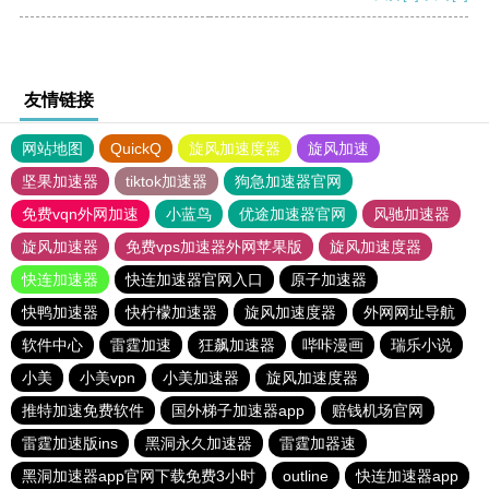
友情链接
网站地图
QuickQ
旋风加速度器
旋风加速
坚果加速器
tiktok加速器
狗急加速器官网
免费vqn外网加速
小蓝鸟
优途加速器官网
风驰加速器
旋风加速器
免费vps加速器外网苹果版
旋风加速度器
快连加速器
快连加速器官网入口
原子加速器
快鸭加速器
快柠檬加速器
旋风加速度器
外网网址导航
软件中心
雷霆加速
狂飙加速器
哔咔漫画
瑞乐小说
小美
小美vpn
小美加速器
旋风加速度器
推特加速免费软件
国外梯子加速器app
赔钱机场官网
雷霆加速版ins
黑洞永久加速器
雷霆加器速
黑洞加速器app官网下载免费3小时
outline
快连加速器app