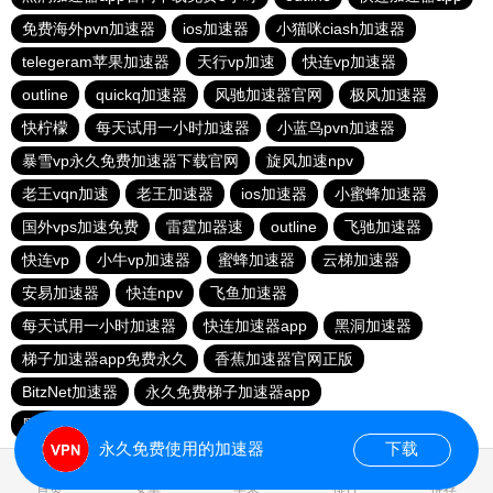
免费海外pvn加速器
ios加速器
小猫咪ciash加速器
telegeram苹果加速器
天行vp加速
快连vp加速器
outline
quickq加速器
风驰加速器官网
极风加速器
快柠檬
每天试用一小时加速器
小蓝鸟pvn加速器
暴雪vp永久免费加速器下载官网
旋风加速npv
老王vqn加速
老王加速器
ios加速器
小蜜蜂加速器
国外vps加速免费
雷霆加器速
outline
飞驰加速器
快连vp
小牛vp加速器
蜜蜂加速器
云梯加速器
安易加速器
快连npv
飞鱼加速器
每天试用一小时加速器
快连加速器app
黑洞加速器
梯子加速器app免费永久
香蕉加速器官网正版
BitzNet加速器
永久免费梯子加速器app
黑洞海外npv加速梯子
永久免费使用的加速器
下载
0.026331s
首页
安卓
苹果
排行
推荐