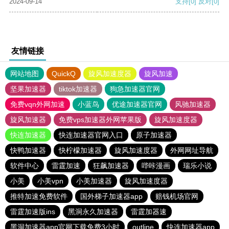
2024-09-14
支持
[0]
反对
[0]
友情链接
网站地图
QuickQ
旋风加速度器
旋风加速
坚果加速器
tiktok加速器
狗急加速器官网
免费vqn外网加速
小蓝鸟
优途加速器官网
风驰加速器
旋风加速器
免费vps加速器外网苹果版
旋风加速度器
快连加速器
快连加速器官网入口
原子加速器
快鸭加速器
快柠檬加速器
旋风加速度器
外网网址导航
软件中心
雷霆加速
狂飙加速器
哔咔漫画
瑞乐小说
小美
小美vpn
小美加速器
旋风加速度器
推特加速免费软件
国外梯子加速器app
赔钱机场官网
雷霆加速版ins
黑洞永久加速器
雷霆加器速
黑洞加速器app官网下载免费3小时
outline
快连加速器app