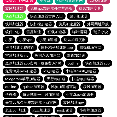
免费vqn外网加速
小蓝鸟
优途加速器官网
风驰加速器
旋风加速器
免费vps加速器外网苹果版
旋风加速度器
快连加速器
快连加速器官网入口
原子加速器
快鸭加速器
快柠檬加速器
旋风加速度器
外网网址导航
软件中心
雷霆加速
狂飙加速器
哔咔漫画
瑞乐小说
小美
小美vpn
小美加速器
旋风加速度器
推特加速免费软件
国外梯子加速器app
赔钱机场官网
雷霆加速版ins
黑洞永久加速器
雷霆加器速
黑洞加速器app官网下载免费3小时
outline
快连加速器app
免费海外pvn加速器
ios加速器
小猫咪ciash加速器
telegeram苹果加速器
天行vp加速
快连vp加速器
outline
quickq加速器
风驰加速器官网
极风加速器
快柠檬
每天试用一小时加速器
小蓝鸟pvn加速器
暴雪vp永久免费加速器下载官网
旋风加速npv
老王vqn加速
老王加速器
ios加速器
小蜜蜂加速器