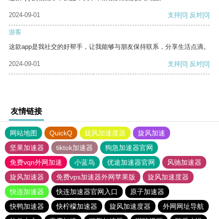
2024-09-01
支持
[0]
反对
[0]
游客
这款app是我社交的好帮手，让我能够与朋友保持联系，分享生活点滴。
2024-09-01
支持
[0]
反对
[0]
友情链接
网站地图
QuickQ
旋风加速度器
旋风加速
坚果加速器
tiktok加速器
狗急加速器官网
免费vqn外网加速
小蓝鸟
优途加速器官网
风驰加速器
旋风加速器
免费vps加速器外网苹果版
旋风加速度器
快连加速器
快连加速器官网入口
原子加速器
快鸭加速器
快柠檬加速器
旋风加速度器
外网网址导航