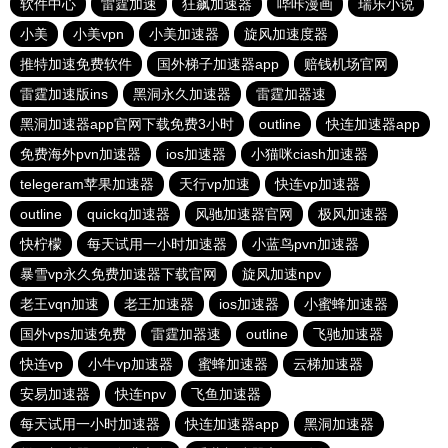
软件中心
雷霆加速
狂飙加速器
哔咔漫画
瑞乐小说
小美
小美vpn
小美加速器
旋风加速度器
推特加速免费软件
国外梯子加速器app
赔钱机场官网
雷霆加速版ins
黑洞永久加速器
雷霆加器速
黑洞加速器app官网下载免费3小时
outline
快连加速器app
免费海外pvn加速器
ios加速器
小猫咪ciash加速器
telegeram苹果加速器
天行vp加速
快连vp加速器
outline
quickq加速器
风驰加速器官网
极风加速器
快柠檬
每天试用一小时加速器
小蓝鸟pvn加速器
暴雪vp永久免费加速器下载官网
旋风加速npv
老王vqn加速
老王加速器
ios加速器
小蜜蜂加速器
国外vps加速免费
雷霆加器速
outline
飞驰加速器
快连vp
小牛vp加速器
蜜蜂加速器
云梯加速器
安易加速器
快连npv
飞鱼加速器
每天试用一小时加速器
快连加速器app
黑洞加速器