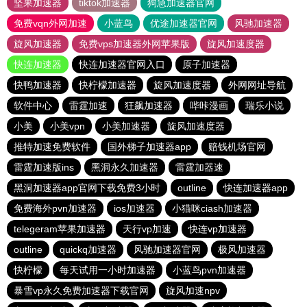
坚果加速器
tiktok加速器
狗急加速器官网
免费vqn外网加速
小蓝鸟
优途加速器官网
风驰加速器
旋风加速器
免费vps加速器外网苹果版
旋风加速度器
快连加速器
快连加速器官网入口
原子加速器
快鸭加速器
快柠檬加速器
旋风加速度器
外网网址导航
软件中心
雷霆加速
狂飙加速器
哔咔漫画
瑞乐小说
小美
小美vpn
小美加速器
旋风加速度器
推特加速免费软件
国外梯子加速器app
赔钱机场官网
雷霆加速版ins
黑洞永久加速器
雷霆加器速
黑洞加速器app官网下载免费3小时
outline
快连加速器app
免费海外pvn加速器
ios加速器
小猫咪ciash加速器
telegeram苹果加速器
天行vp加速
快连vp加速器
outline
quickq加速器
风驰加速器官网
极风加速器
快柠檬
每天试用一小时加速器
小蓝鸟pvn加速器
暴雪vp永久免费加速器下载官网
旋风加速npv