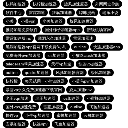
快鸭加速器
快柠檬加速器
旋风加速度器
外网网址导航
软件中心
雷霆加速
狂飙加速器
哔咔漫画
瑞乐小说
小美
小美vpn
小美加速器
旋风加速度器
推特加速免费软件
国外梯子加速器app
赔钱机场官网
雷霆加速版ins
黑洞永久加速器
雷霆加器速
黑洞加速器app官网下载免费3小时
outline
快连加速器app
免费海外pvn加速器
ios加速器
小猫咪ciash加速器
telegeram苹果加速器
天行vp加速
快连vp加速器
outline
quickq加速器
风驰加速器官网
极风加速器
快柠檬
每天试用一小时加速器
小蓝鸟pvn加速器
暴雪vp永久免费加速器下载官网
旋风加速npv
老王vqn加速
老王加速器
ios加速器
小蜜蜂加速器
国外vps加速免费
雷霆加器速
outline
飞驰加速器
快连vp
小牛vp加速器
蜜蜂加速器
云梯加速器
安易加速器
快连npv
飞鱼加速器