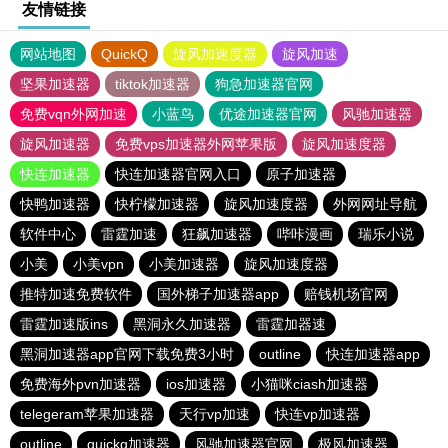
友情链接
网站地图
QuickQ
旋风加速度器
旋风加速
坚果加速器
tiktok加速器
狗急加速器官网
免费vqn外网加速
小蓝鸟
优途加速器官网
风驰加速器
旋风加速器
免费vps加速器外网苹果版
旋风加速度器
快连加速器
快连加速器官网入口
原子加速器
快鸭加速器
快柠檬加速器
旋风加速度器
外网网址导航
软件中心
雷霆加速
狂飙加速器
哔咔漫画
瑞乐小说
小美
小美vpn
小美加速器
旋风加速度器
推特加速免费软件
国外梯子加速器app
赔钱机场官网
雷霆加速版ins
黑洞永久加速器
雷霆加器速
黑洞加速器app官网下载免费3小时
outline
快连加速器app
免费海外pvn加速器
ios加速器
小猫咪ciash加速器
telegeram苹果加速器
天行vp加速
快连vp加速器
outline
quickq加速器
风驰加速器官网
极风加速器