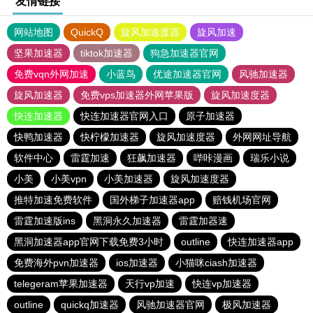
友情链接
网站地图
QuickQ
旋风加速度器
旋风加速
坚果加速器
tiktok加速器
狗急加速器官网
免费vqn外网加速
小蓝鸟
优途加速器官网
风驰加速器
旋风加速器
免费vps加速器外网苹果版
旋风加速度器
快连加速器
快连加速器官网入口
原子加速器
快鸭加速器
快柠檬加速器
旋风加速度器
外网网址导航
软件中心
雷霆加速
狂飙加速器
哔咔漫画
瑞乐小说
小美
小美vpn
小美加速器
旋风加速度器
推特加速免费软件
国外梯子加速器app
赔钱机场官网
雷霆加速版ins
黑洞永久加速器
雷霆加器速
黑洞加速器app官网下载免费3小时
outline
快连加速器app
免费海外pvn加速器
ios加速器
小猫咪ciash加速器
telegeram苹果加速器
天行vp加速
快连vp加速器
outline
quickq加速器
风驰加速器官网
极风加速器