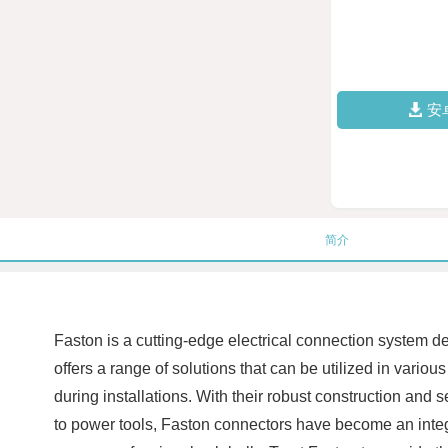
安
简介
Faston is a cutting-edge electrical connection system de
offers a range of solutions that can be utilized in vari
during installations. With their robust construction and
to power tools, Faston connectors have become an integra