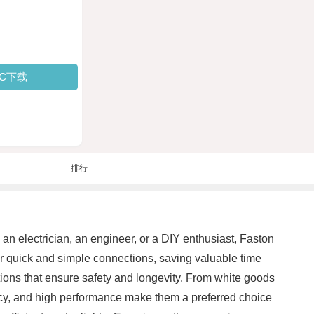
PC下载
排行
 an electrician, an engineer, or a DIY enthusiast, Faston
for quick and simple connections, saving valuable time
ctions that ensure safety and longevity. From white goods
iency, and high performance make them a preferred choice