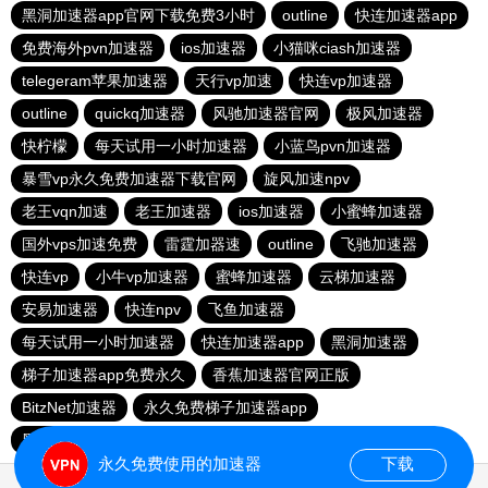
黑洞加速器app官网下载免费3小时
outline
快连加速器app
免费海外pvn加速器
ios加速器
小猫咪ciash加速器
telegeram苹果加速器
天行vp加速
快连vp加速器
outline
quickq加速器
风驰加速器官网
极风加速器
快柠檬
每天试用一小时加速器
小蓝鸟pvn加速器
暴雪vp永久免费加速器下载官网
旋风加速npv
老王vqn加速
老王加速器
ios加速器
小蜜蜂加速器
国外vps加速免费
雷霆加器速
outline
飞驰加速器
快连vp
小牛vp加速器
蜜蜂加速器
云梯加速器
安易加速器
快连npv
飞鱼加速器
每天试用一小时加速器
快连加速器app
黑洞加速器
梯子加速器app免费永久
香蕉加速器官网正版
BitzNet加速器
永久免费梯子加速器app
黑洞海外npv加速梯子
永久免费使用的加速器
下载