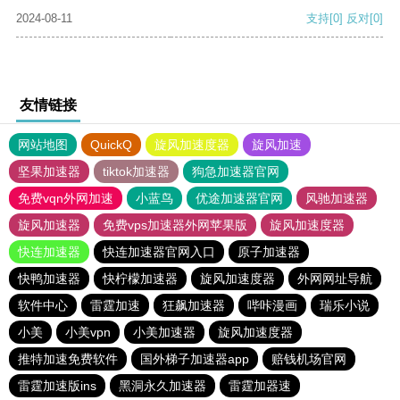
2024-08-11
支持
[0]
反对
[0]
友情链接
网站地图
QuickQ
旋风加速度器
旋风加速
坚果加速器
tiktok加速器
狗急加速器官网
免费vqn外网加速
小蓝鸟
优途加速器官网
风驰加速器
旋风加速器
免费vps加速器外网苹果版
旋风加速度器
快连加速器
快连加速器官网入口
原子加速器
快鸭加速器
快柠檬加速器
旋风加速度器
外网网址导航
软件中心
雷霆加速
狂飙加速器
哔咔漫画
瑞乐小说
小美
小美vpn
小美加速器
旋风加速度器
推特加速免费软件
国外梯子加速器app
赔钱机场官网
雷霆加速版ins
黑洞永久加速器
雷霆加器速