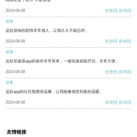
2024-08-08
支持
[0]
反对
[0]
游客
这款游戏的剧情非常感人，让我久久不能忘怀。
2024-08-08
支持
[0]
反对
[0]
游客
这款加速器app的操作非常简单，一键加速就能开启，非常方便。
2024-08-08
支持
[0]
反对
[0]
游客
这款app的社区氛围很温馨，让我能够感受到家的温暖。
2024-08-08
支持
[0]
反对
[0]
友情链接