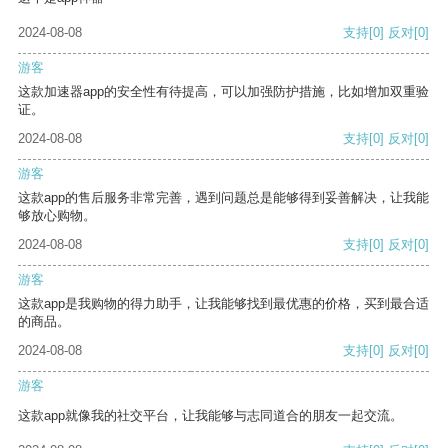
2024-08-08
支持
[0]
反对
[0]
游客
这款加速器app的安全性有待提高，可以加强防护措施，比如增加双重验
证。
2024-08-08
支持
[0]
反对
[0]
游客
这款app的售后服务非常完善，遇到问题总是能够得到妥善解决，让我能
够放心购物。
2024-08-08
支持
[0]
反对
[0]
游客
这款app是我购物的得力助手，让我能够找到最优惠的价格，买到最合适
的商品。
2024-08-08
支持
[0]
反对
[0]
游客
这款app就像我的社交平台，让我能够与志同道合的朋友一起交流。