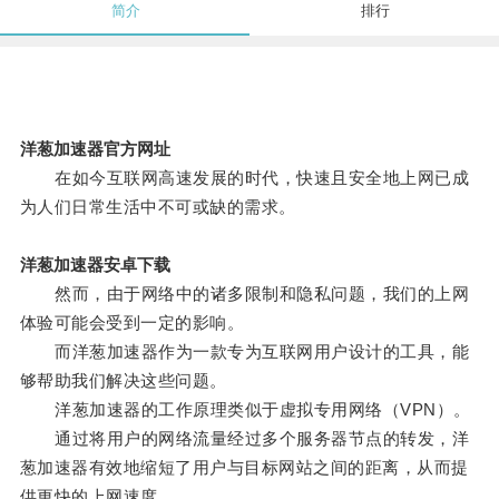
简介
排行
洋葱加速器官方网址
在如今互联网高速发展的时代，快速且安全地上网已成
为人们日常生活中不可或缺的需求。
洋葱加速器安卓下载
然而，由于网络中的诸多限制和隐私问题，我们的上网
体验可能会受到一定的影响。
而洋葱加速器作为一款专为互联网用户设计的工具，能
够帮助我们解决这些问题。
洋葱加速器的工作原理类似于虚拟专用网络（VPN）。
通过将用户的网络流量经过多个服务器节点的转发，洋
葱加速器有效地缩短了用户与目标网站之间的距离，从而提
供更快的上网速度。