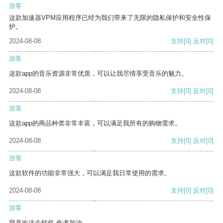
游客
这款加速器VPM应用程序已经为我们带来了无限的隐私保护和安全性保
护。
2024-08-08
支持
[0]
反对
[0]
游客
这款app的音乐资源非常优质，可以让我尽情享受音乐的魅力。
2024-08-08
支持
[0]
反对
[0]
游客
这款app的商品种类非常丰富，可以满足我所有的购物需求。
2024-08-08
支持
[0]
反对
[0]
游客
这款软件的功能非常强大，可以满足我日常使用的需求。
2024-08-08
支持
[0]
反对
[0]
游客
我喜欢这个软件 作者加油