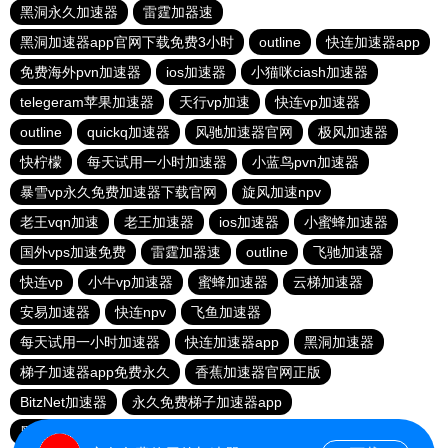
黑洞永久加速器
雷霆加器速
黑洞加速器app官网下载免费3小时
outline
快连加速器app
免费海外pvn加速器
ios加速器
小猫咪ciash加速器
telegeram苹果加速器
天行vp加速
快连vp加速器
outline
quickq加速器
风驰加速器官网
极风加速器
快柠檬
每天试用一小时加速器
小蓝鸟pvn加速器
暴雪vp永久免费加速器下载官网
旋风加速npv
老王vqn加速
老王加速器
ios加速器
小蜜蜂加速器
国外vps加速免费
雷霆加器速
outline
飞驰加速器
快连vp
小牛vp加速器
蜜蜂加速器
云梯加速器
安易加速器
快连npv
飞鱼加速器
每天试用一小时加速器
快连加速器app
黑洞加速器
梯子加速器app免费永久
香蕉加速器官网正版
BitzNet加速器
永久免费梯子加速器app
黑洞海外npv加速梯子