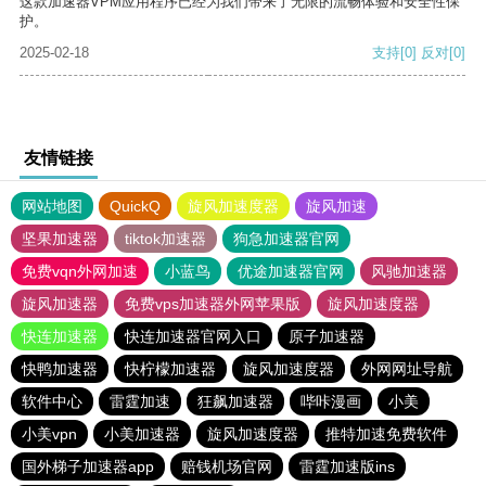
这款加速器VPM应用程序已经为我们带来了无限的流畅体验和安全性保
护。
2025-02-18
支持
[0]
反对
[0]
友情链接
网站地图
QuickQ
旋风加速度器
旋风加速
坚果加速器
tiktok加速器
狗急加速器官网
免费vqn外网加速
小蓝鸟
优途加速器官网
风驰加速器
旋风加速器
免费vps加速器外网苹果版
旋风加速度器
快连加速器
快连加速器官网入口
原子加速器
快鸭加速器
快柠檬加速器
旋风加速度器
外网网址导航
软件中心
雷霆加速
狂飙加速器
哔咔漫画
小美
小美vpn
小美加速器
旋风加速度器
推特加速免费软件
国外梯子加速器app
赔钱机场官网
雷霆加速版ins