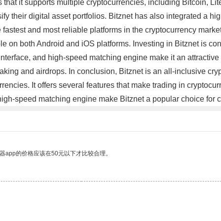
 that it supports multiple cryptocurrencies, including Bitcoin, 
sify their digital asset portfolios. Bitznet has also integrated a
 fastest and most reliable platforms in the cryptocurrency market
e on both Android and iOS platforms. Investing in Bitznet is con
dly interface, and high-speed matching engine make it an attract
king and airdrops. In conclusion, Bitznet is an all-inclusive cryp
ncies. It offers several features that make trading in cryptocur
high-speed matching engine make Bitznet a popular choice for 
器app的价格应该在50元以下才比较合理。