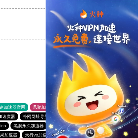
支持
[0]
反对
[0]
支持
[0]
反对
[0]
支持
[0]
反对
[0]
途加速器官网
风驰加速器
旋风加速器
加速度器
外网网址导航
软件中心
雷霆加速
狂飙加速器
ns
黑洞永久加速器
雷霆加器速
m苹果加速器
天行vp加速
快连vp加速器
outline