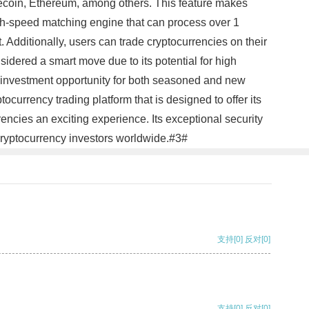
Litecoin, Ethereum, among others. This feature makes
 high-speed matching engine that can process over 1
. Additionally, users can trade cryptocurrencies on their
sidered a smart move due to its potential for high
ive investment opportunity for both seasoned and new
tocurrency trading platform that is designed to offer its
rencies an exciting experience. Its exceptional security
cryptocurrency investors worldwide.#3#
支持
[0]
反对
[0]
支持
[0]
反对
[0]