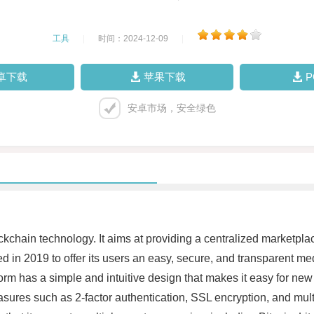
工具
|
时间：2024-12-09
|
卓下载
苹果下载
安卓市场，安全绿色
ockchain technology. It aims at providing a centralized marketpla
ed in 2019 to offer its users an easy, secure, and transparent me
atform has a simple and intuitive design that makes it easy for new
sures such as 2-factor authentication, SSL encryption, and multi-