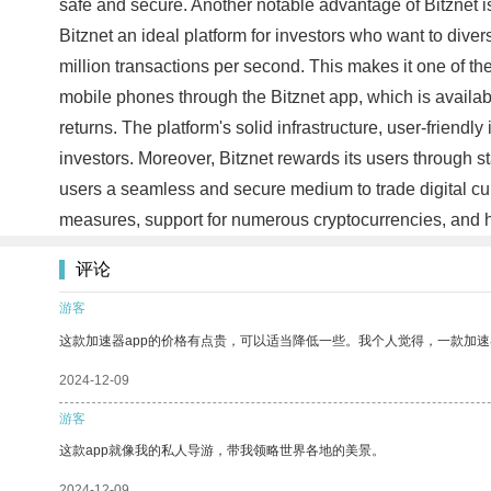
safe and secure. Another notable advantage of Bitznet is
Bitznet an ideal platform for investors who want to diver
million transactions per second. This makes it one of the
mobile phones through the Bitznet app, which is availabl
returns. The platform's solid infrastructure, user-frien
investors. Moreover, Bitznet rewards its users through sta
users a seamless and secure medium to trade digital curre
measures, support for numerous cryptocurrencies, and 
评论
游客
这款加速器app的价格有点贵，可以适当降低一些。我个人觉得，一款加速
2024-12-09
游客
这款app就像我的私人导游，带我领略世界各地的美景。
2024-12-09