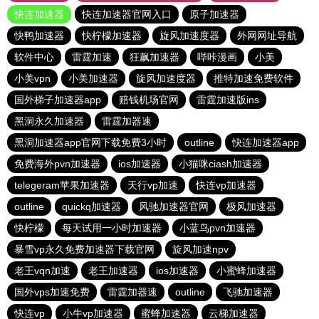
快连加速器
快连加速器官网入口
原子加速器
快鸭加速器
快柠檬加速器
旋风加速度器
外网网址导航
软件中心
雷霆加速
狂飙加速器
哔咔漫画
小美
小美vpn
小美加速器
旋风加速度器
推特加速免费软件
国外梯子加速器app
赔钱机场官网
雷霆加速版ins
黑洞永久加速器
雷霆加器速
黑洞加速器app官网下载免费3小时
outline
快连加速器app
免费海外pvn加速器
ios加速器
小猫咪ciash加速器
telegeram苹果加速器
天行vp加速
快连vp加速器
outline
quickq加速器
风驰加速器官网
极风加速器
快柠檬
每天试用一小时加速器
小蓝鸟pvn加速器
暴雪vp永久免费加速器下载官网
旋风加速npv
老王vqn加速
老王加速器
ios加速器
小蜜蜂加速器
国外vps加速免费
雷霆加器速
outline
飞驰加速器
快连vp
小牛vp加速器
蜜蜂加速器
云梯加速器