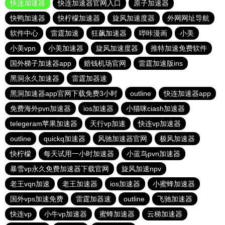
快连加速器
快连加速器官网入口
原子加速器
快鸭加速器
快柠檬加速器
旋风加速度器
外网网址导航
软件中心
雷霆加速
狂飙加速器
哔咔漫画
小美
小美vpn
小美加速器
旋风加速度器
推特加速免费软件
国外梯子加速器app
赔钱机场官网
雷霆加速版ins
黑洞永久加速器
雷霆加器速
黑洞加速器app官网下载免费3小时
outline
快连加速器app
免费海外pvn加速器
ios加速器
小猫咪ciash加速器
telegeram苹果加速器
天行vp加速
快连vp加速器
outline
quickq加速器
风驰加速器官网
极风加速器
快柠檬
每天试用一小时加速器
小蓝鸟pvn加速器
暴雪vp永久免费加速器下载官网
旋风加速npv
老王vqn加速
老王加速器
ios加速器
小蜜蜂加速器
国外vps加速免费
雷霆加器速
outline
飞驰加速器
快连vp
小牛vp加速器
蜜蜂加速器
云梯加速器