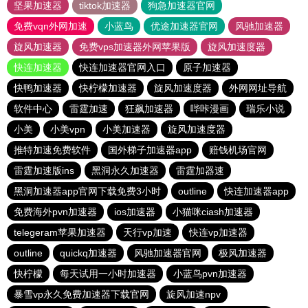
坚果加速器
tiktok加速器
狗急加速器官网
免费vqn外网加速
小蓝鸟
优途加速器官网
风驰加速器
旋风加速器
免费vps加速器外网苹果版
旋风加速度器
快连加速器
快连加速器官网入口
原子加速器
快鸭加速器
快柠檬加速器
旋风加速度器
外网网址导航
软件中心
雷霆加速
狂飙加速器
哔咔漫画
瑞乐小说
小美
小美vpn
小美加速器
旋风加速度器
推特加速免费软件
国外梯子加速器app
赔钱机场官网
雷霆加速版ins
黑洞永久加速器
雷霆加器速
黑洞加速器app官网下载免费3小时
outline
快连加速器app
免费海外pvn加速器
ios加速器
小猫咪ciash加速器
telegeram苹果加速器
天行vp加速
快连vp加速器
outline
quickq加速器
风驰加速器官网
极风加速器
快柠檬
每天试用一小时加速器
小蓝鸟pvn加速器
暴雪vp永久免费加速器下载官网
旋风加速npv