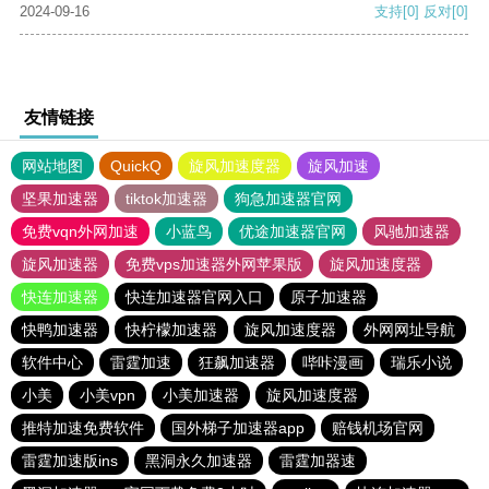
2024-09-16
支持
[0]
反对
[0]
友情链接
网站地图
QuickQ
旋风加速度器
旋风加速
坚果加速器
tiktok加速器
狗急加速器官网
免费vqn外网加速
小蓝鸟
优途加速器官网
风驰加速器
旋风加速器
免费vps加速器外网苹果版
旋风加速度器
快连加速器
快连加速器官网入口
原子加速器
快鸭加速器
快柠檬加速器
旋风加速度器
外网网址导航
软件中心
雷霆加速
狂飙加速器
哔咔漫画
瑞乐小说
小美
小美vpn
小美加速器
旋风加速度器
推特加速免费软件
国外梯子加速器app
赔钱机场官网
雷霆加速版ins
黑洞永久加速器
雷霆加器速