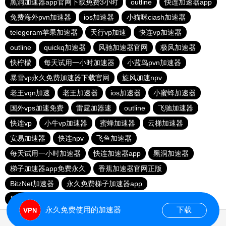
黑洞加速器app官网下载免费3小时
outline
快连加速器app
免费海外pvn加速器
ios加速器
小猫咪ciash加速器
telegeram苹果加速器
天行vp加速
快连vp加速器
outline
quickq加速器
风驰加速器官网
极风加速器
快柠檬
每天试用一小时加速器
小蓝鸟pvn加速器
暴雪vp永久免费加速器下载官网
旋风加速npv
老王vqn加速
老王加速器
ios加速器
小蜜蜂加速器
国外vps加速免费
雷霆加器速
outline
飞驰加速器
快连vp
小牛vp加速器
蜜蜂加速器
云梯加速器
安易加速器
快连npv
飞鱼加速器
每天试用一小时加速器
快连加速器app
黑洞加速器
梯子加速器app免费永久
香蕉加速器官网正版
BitzNet加速器
永久免费梯子加速器app
黑洞海外npv加速梯子
永久免费使用的加速器
下载