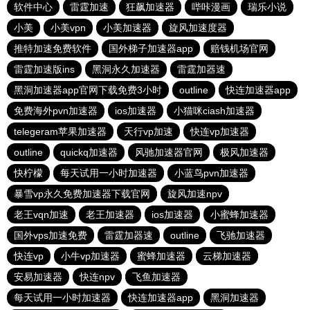
软件中心
雷霆加速
狂飙加速器
哔咔漫画
瑞乐小说
小美
小美vpn
小美加速器
旋风加速度器
推特加速免费软件
国外梯子加速器app
赔钱机场官网
雷霆加速版ins
黑洞永久加速器
雷霆加器速
黑洞加速器app官网下载免费3小时
outline
快连加速器app
免费海外pvn加速器
ios加速器
小猫咪ciash加速器
telegeram苹果加速器
天行vp加速
快连vp加速器
outline
quickq加速器
风驰加速器官网
极风加速器
快柠檬
每天试用一小时加速器
小蓝鸟pvn加速器
暴雪vp永久免费加速器下载官网
旋风加速npv
老王vqn加速
老王加速器
ios加速器
小蜜蜂加速器
国外vps加速免费
雷霆加器速
outline
飞驰加速器
快连vp
小牛vp加速器
蜜蜂加速器
云梯加速器
安易加速器
快连npv
飞鱼加速器
每天试用一小时加速器
快连加速器app
黑洞加速器